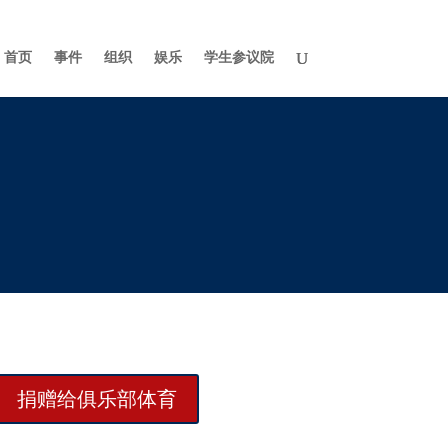
首页
事件
组织
娱乐
学生参议院
捐赠给俱乐部体育