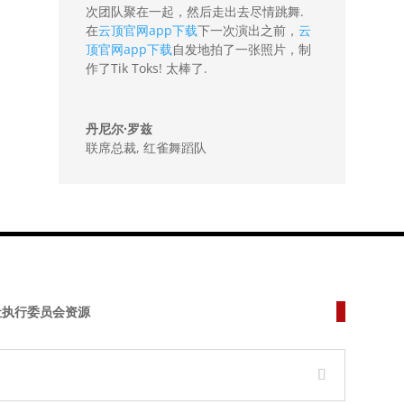
次团队聚在一起，然后走出去尽情跳舞.
在
云顶官网app下载
下一次演出之前，
云
顶官网app下载
自发地拍了一张照片，制
作了Tik Toks! 太棒了.
丹尼尔·罗兹
联席总裁
,
红雀舞蹈队
社执行委员会资源