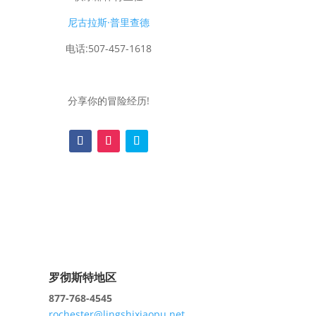
尼古拉斯·普里查德
电话:507-457-1618
分享你的冒险经历!
罗彻斯特地区
877-768-4545
rochester@lingshixiaopu.net