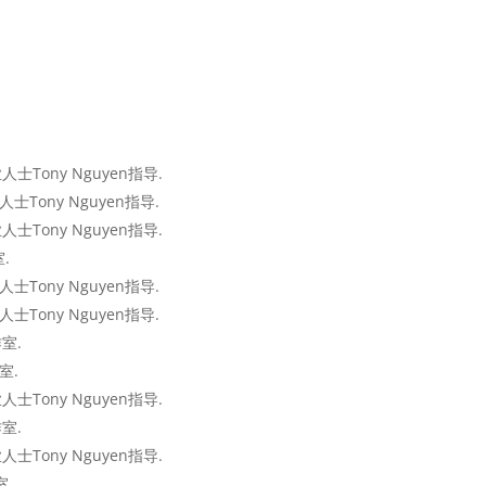
业人士Tony Nguyen指导.
士Tony Nguyen指导.
业人士Tony Nguyen指导.
.
士Tony Nguyen指导.
士Tony Nguyen指导.
作室.
室.
业人士Tony Nguyen指导.
作室.
业人士Tony Nguyen指导.
室.