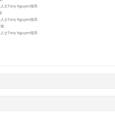
业人士Tony Nguyen指导.
室.
业人士Tony Nguyen指导.
作室.
业人士Tony Nguyen指导.