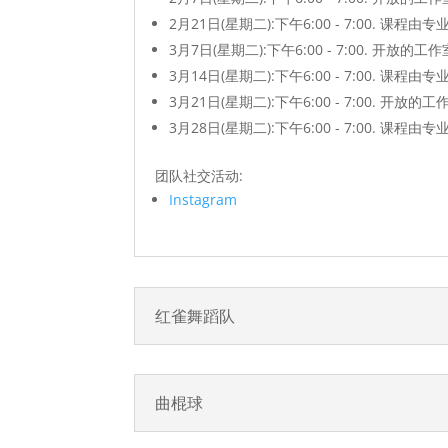
2月21日(星期二):下午6:00 - 7:00. 课程由专
3月7日(星期二):下午6:00 - 7:00. 开放的工作
3月14日(星期二):下午6:00 - 7:00. 课程由专
3月21日(星期二):下午6:00 - 7:00. 开放的工
3月28日(星期二):下午6:00 - 7:00. 课程由专
团队社交活动:
Instagram
红雀舞蹈队
曲棍球