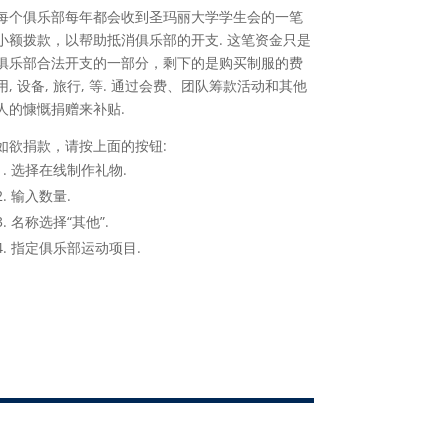
每个俱乐部每年都会收到圣玛丽大学学生会的一笔
小额拨款，以帮助抵消俱乐部的开支. 这笔资金只是
俱乐部合法开支的一部分，剩下的是购买制服的费
用, 设备, 旅行, 等. 通过会费、团队筹款活动和其他
人的慷慨捐赠来补贴.
如欲捐款，请按上面的按钮:
选择在线制作礼物.
输入数量.
名称选择“其他”.
指定俱乐部运动项目.