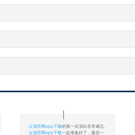
云顶官网app下载
的第一次演出非常难忘.
云顶官网app下载
一起准备好了，最后一