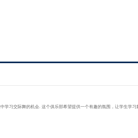
学习交际舞的机会. 这个俱乐部希望提供一个有趣的氛围，让学生学习舞