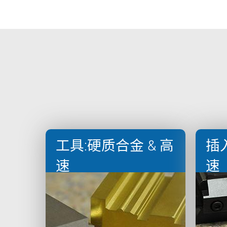
工具:硬质合金 & 高
插
速
速