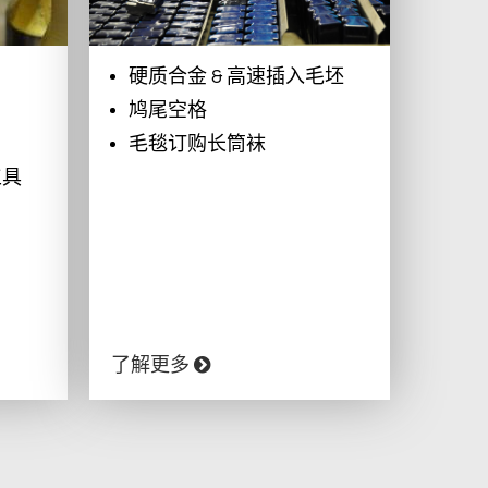
硬质合金 & 高速插入毛坯
鸠尾空格
毛毯订购长筒袜
工具
了解更多