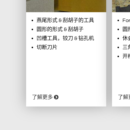
燕尾形式 & 刮胡子的工具
Fo
圆形的形式 & 刮胡子
圆
凹槽工具，铰刀 & 钻孔机
休
切断刀片
三
开
了解更多
了解