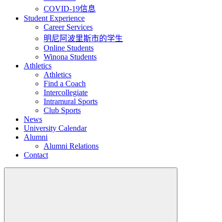
COVID-19信息
Student Experience
Career Services
明尼阿波里斯市的学生
Online Students
Winona Students
Athletics
Athletics
Find a Coach
Intercollegiate
Intramural Sports
Club Sports
News
University Calendar
Alumni
Alumni Relations
Contact