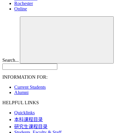
Rochester
Online
Search...
INFORMATION FOR:
Current Students
Alumni
HELPFUL LINKS
Quicklinks
本科课程目录
研究生课程目录
Students, Faculty & Staff