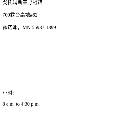
戈托姆斯基野战馆
700露台高地#62
薇诺娜，MN 55987-1399
小时:
8 a.m. to 4:30 p.m.