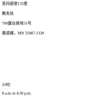
圣玛丽堂135室
教务处
700露台高地31号
薇诺娜，MN 55987-1339
小时:
8 a.m. to 4:30 p.m.