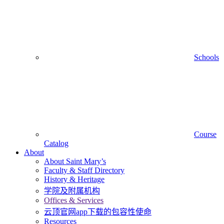
Schools
Course
Catalog
About
About Saint Mary’s
Faculty & Staff Directory
History & Heritage
学院及附属机构
Offices & Services
云顶官网app下载的包容性使命
Resources