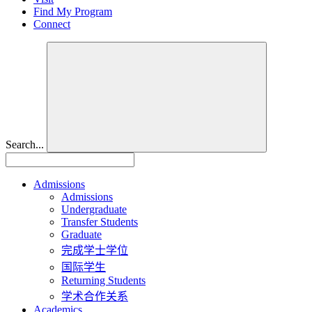
Find My Program
Connect
Search...
Admissions
Admissions
Undergraduate
Transfer Students
Graduate
完成学士学位
国际学生
Returning Students
学术合作关系
Academics