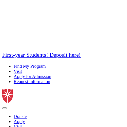
First-year Students! Deposit here!
Find My Program
Visit
Apply for Admission
Request Information
Donate
Apply
Visit