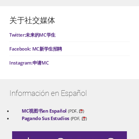
关于社交媒体
Twitter:未来的MC学生
Facebook: MC新学生招聘
Instagram:申请MC
Información en Español
MC视图书en Español
(PDF,
)
Pagando Sus Estudios
(PDF,
)