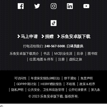
打开新窗口
打开新窗口
打开新窗口
打开新窗口
打开新窗口
打开新窗口
马上申请
捐赠
乐鱼安卓版下载
打电话给我们:
240-567-5000
.
口译员提供
.
乐鱼安卓版下载简介
书店
MC职业生涯
目录
图书馆
位置,地图 & 停车
注册
虚拟之旅
可访问性
年度保安报告(神职法)
饼干通知
免责声明
GDPR中期计划
HEERF赠款报告
不歧视
政策 & 程序
隐私声明
公共安全、卫生和应急管理
公开纪录要求
第九条
©
©
2023 乐鱼安卓版下载. 版权所有.
©