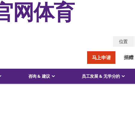
官网体育
位置
捐赠
马上申请
咨询 & 建议
员工发展 & 无学分的