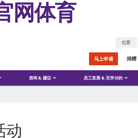
官网体育
位置
捐赠
马上申请
咨询 & 建议
员工发展 & 无学分的
活动