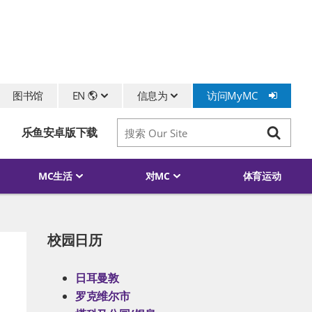
图书馆
EN
信息为
访问MyMC
搜索
乐鱼安卓版下载
搜索
MC生活
对MC
体育运动
校园日历
跳过侧边栏
日耳曼敦
罗克维尔市