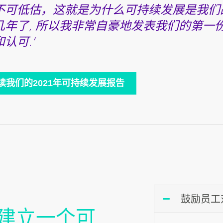
不可低估，这就是为什么可持续发展是我们战
几年了, 所以我非常自豪地发表我们的第一
认可.'
读我们的2021年可持续发展报告
鼓励员工
建立一个可