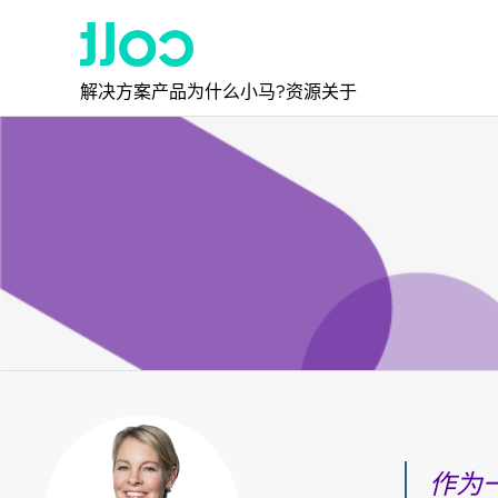
解决方案
产品
为什么小马?
资源
关于
作为