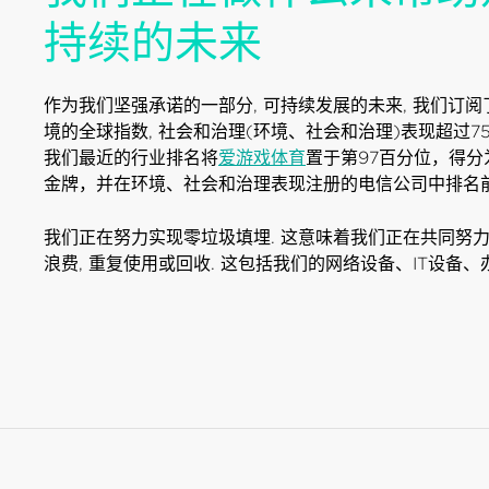
持续的未来
作为我们坚强承诺的一部分, 可持续发展的未来, 我们订阅了E
境的全球指数, 社会和治理(环境、社会和治理)表现超过75
我们最近的行业排名将
爱游戏体育
置于第97百分位，得分为
金牌，并在环境、社会和治理表现注册的电信公司中排名前
我们正在努力实现零垃圾填埋. 这意味着我们正在共同努
浪费, 重复使用或回收. 这包括我们的网络设备、IT设备