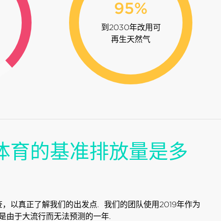
100
%
到2030年改用可
再生天然气
体育的基准排放量是多
，以真正了解我们的出发点. 我们的团队使用2019年作为
年是由于大流行而无法预测的一年.