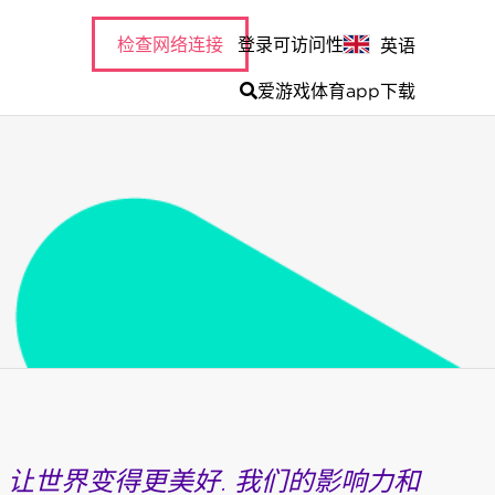
检查网络连接
登录
可访问性
英语
爱游戏体育app下载
，让世界变得更美好. 我们的影响力和