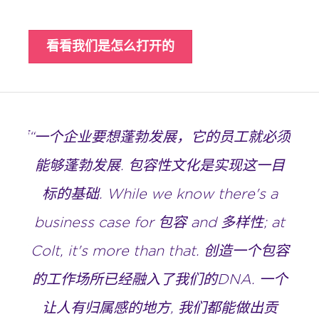
看看我们是怎么打开的
就必须
“一个企业要想蓬勃发展，它的员工就必须
“一
一目
能够蓬勃发展. 包容性文化是实现这一目
能
 a
标的基础. While we know there's a
标
 at
business case for 包容 and 多样性; at
bu
一个包容
Colt, it's more than that. 创造一个包容
Col
一个
的工作场所已经融入了我们的DNA. 一个
的
出贡
让人有归属感的地方, 我们都能做出贡
让