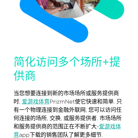
简化访问多个场所+提
供商
当您想要连接到新的市场场所或服务提供商
时,
爱游戏体育
PrizmNet使它快速和简单. 只
有一个物理连接到金融外联网, 您可以访问任
何连接的场所, 交换, 或服务提供者. 市场场所
和服务提供商的范围正在不断扩大-
爱游戏体
育
app下载的销售团队了解更多细节.