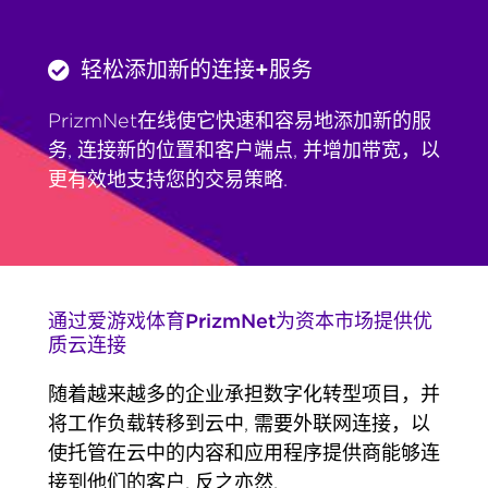
轻松添加新的连接+服务
PrizmNet在线使它快速和容易地添加新的服
务, 连接新的位置和客户端点, 并增加带宽，以
更有效地支持您的交易策略.
通过爱游戏体育PrizmNet为资本市场提供优
质云连接
随着越来越多的企业承担数字化转型项目，并
将工作负载转移到云中, 需要外联网连接，以
使托管在云中的内容和应用程序提供商能够连
接到他们的客户, 反之亦然.