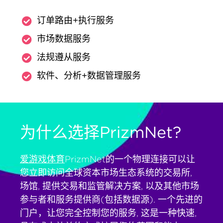
订单路由+执行服务
市场数据服务
法规遵从服务
软件、分析+数据管理服务
为什么选择PrizmNet?
爱游戏体育
PrizmNet的一个物理连接可以让
您立即访问全球资本市场生态系统的交易所,
场馆, 提供交易和监管解决方案, 以及其他市场
参与者和服务提供商(包括数据源). 一个先进的
门户，让您完全控制您的服务, 这是一种快速,